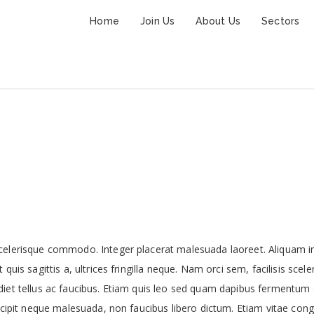
Home
Join Us
About Us
Sectors
Old days lab
celerisque commodo. Integer placerat malesuada laoreet. Aliquam in
quis sagittis a, ultrices fringilla neque. Nam orci sem, facilisis scel
diet tellus ac faucibus. Etiam quis leo sed quam dapibus fermentum
uscipit neque malesuada, non faucibus libero dictum. Etiam vitae cong