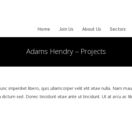
Home
Join Us
About Us
Sectors
Adams Hendry – Projects
c imperdiet libero, quis ullamcorper velit elit vitae nulla. Nam mauri
dictum sed. Donec tincidunt vitae ante ut tincidunt. Ut at arcu ac li